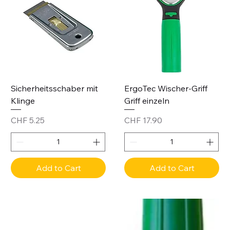
Sicherheitsschaber mit
ErgoTec Wischer-Griff
Klinge
Griff einzeln
Price
Price
CHF 5.25
CHF 17.90
Add to Cart
Add to Cart