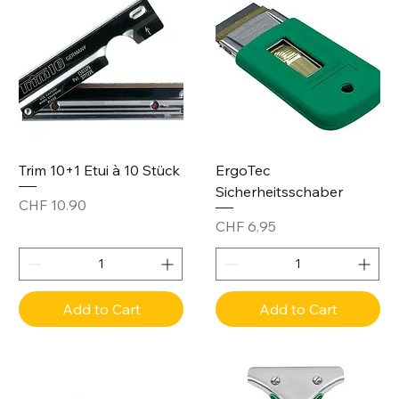
Trim 10+1 Etui à 10 Stück
ErgoTec
Sicherheitsschaber
Price
CHF 10.90
Price
CHF 6.95
Add to Cart
Add to Cart