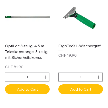
OptiLoc 3-teilig, 4.5 m
ErgoTecXL-Wischergriff
Teleskopstange, 3-teilig,
Price
CHF 19.90
mit Sicherheitskonus
Price
CHF 81.90
Add to Cart
Add to Cart