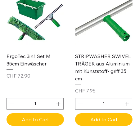
ErgoTec 3in1 Set M
STRIPWASHER SWIVEL
35cm Einwäscher
TRÄGER aus Aluminium
mit Kunststoff- griff 35
Price
CHF 72.90
cm
Price
CHF 7.95
Add to Cart
Add to Cart