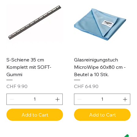
S-Schiene 35 cm
Glasreinigungstuch
Komplett mit SOFT-
MicroWipe 60x80 cm -
Gummi
Beutel a 10 Stk.
Price
Price
CHF 9.90
CHF 64.90
Add to Cart
Add to Cart