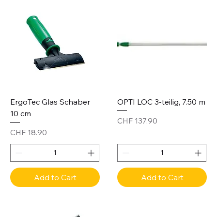
ErgoTec Glas Schaber
OPTI LOC 3-teilig, 7.50 m
10 cm
Price
CHF 137.90
Price
CHF 18.90
Add to Cart
Add to Cart