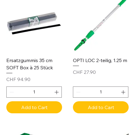
Ersatzgummis 35 cm
OPTI LOC 2-teilig, 1.25 m
SOFT Box à 25 Stück
Price
CHF 27.90
Price
CHF 94.90
Add to Cart
Add to Cart