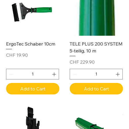
ErgoTec Schaber 10cm
TELE PLUS 200 SYSTEM
5-teilig, 10 m
Price
CHF 19.90
Price
CHF 229.90
Add to Cart
Add to Cart