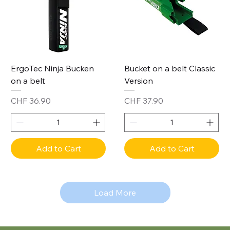
ErgoTec Ninja Bucken
Bucket on a belt Classic
on a belt
Version
Price
Price
CHF 36.90
CHF 37.90
Add to Cart
Add to Cart
Load More