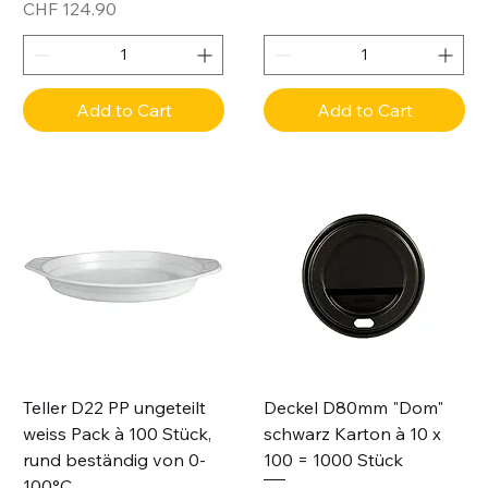
Price
CHF 124.90
Add to Cart
Add to Cart
Teller D22 PP ungeteilt
Deckel D80mm "Dom"
weiss Pack à 100 Stück,
schwarz Karton à 10 x
rund beständig von 0-
100 = 1000 Stück
100°C