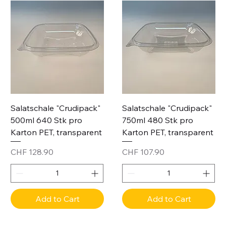
Salatschale "Crudipack"
Salatschale "Crudipack"
500ml 640 Stk pro
750ml 480 Stk pro
Karton PET, transparent
Karton PET, transparent
Price
Price
CHF 128.90
CHF 107.90
Add to Cart
Add to Cart