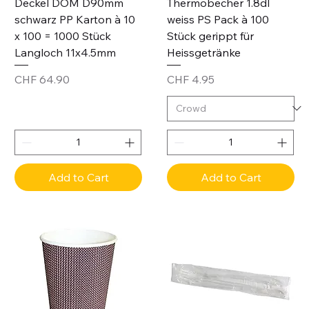
Deckel DOM D90mm
Thermobecher 1.8dl
schwarz PP Karton à 10
weiss PS Pack à 100
x 100 = 1000 Stück
Stück gerippt für
Langloch 11x4.5mm
Heissgetränke
Price
Price
CHF 64.90
CHF 4.95
Add to Cart
Add to Cart