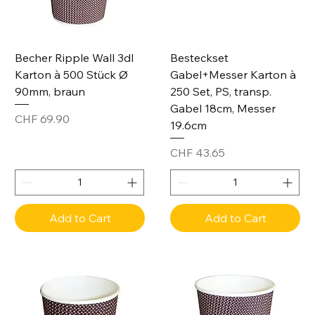
Becher Ripple Wall 3dl
Besteckset
Karton à 500 Stück Ø
Gabel+Messer Karton à
90mm, braun
250 Set, PS, transp.
Gabel 18cm, Messer
Price
CHF 69.90
19.6cm
Price
CHF 43.65
Add to Cart
Add to Cart