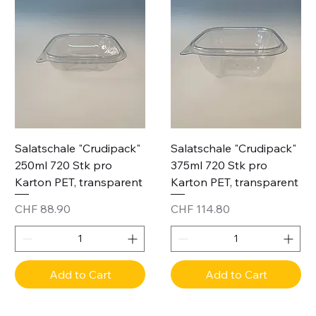
Salatschale "Crudipack"
Salatschale "Crudipack"
250ml 720 Stk pro
375ml 720 Stk pro
Karton PET, transparent
Karton PET, transparent
Price
Price
CHF 88.90
CHF 114.80
Add to Cart
Add to Cart