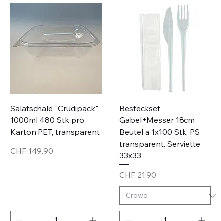
Salatschale "Crudipack"
Besteckset
1000ml 480 Stk pro
Gabel+Messer 18cm
Karton PET, transparent
Beutel à 1x100 Stk, PS
transparent, Serviette
Price
CHF 149.90
33x33
Price
CHF 21.90