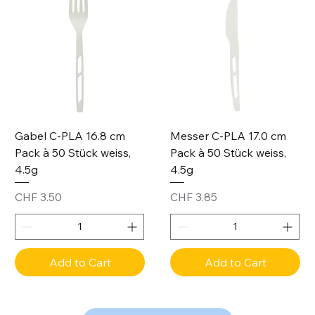
Gabel C-PLA 16.8 cm
Messer C-PLA 17.0 cm
Pack à 50 Stück weiss,
Pack à 50 Stück weiss,
4.5g
4.5g
Price
Price
CHF 3.50
CHF 3.85
Add to Cart
Add to Cart