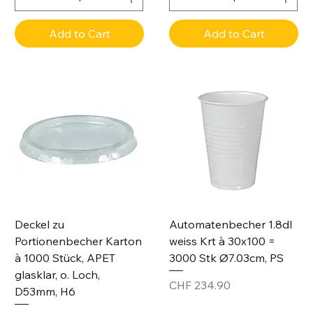
Add to Cart
Add to Cart
Deckel zu
Automatenbecher 1.8dl
Portionenbecher Karton
weiss Krt à 30x100 =
à 1000 Stück, APET
3000 Stk Ø7.03cm, PS
glasklar, o. Loch,
Price
CHF 234.90
D53mm, H6