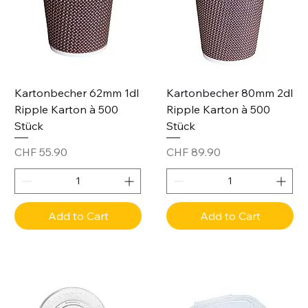
Kartonbecher 62mm 1dl
Kartonbecher 80mm 2dl
Ripple Karton à 500
Ripple Karton à 500
Stück
Stück
Price
Price
CHF 55.90
CHF 89.90
Add to Cart
Add to Cart