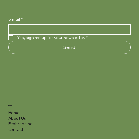
e-mail
*
Yes, sign me up for your newsletter.
*
Send
Menu
Home
About Us
Ecobranding
contact