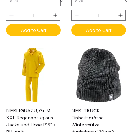
Add to Cart
Add to Cart
NERI IGUAZU, Gr. M-
NERI TRUCK,
XXL Regenanzug aus
Einheitsgrösse
Jacke und Hose PVC /
Wintermütze,
PU, gelb
dunkelgrau,120gm2