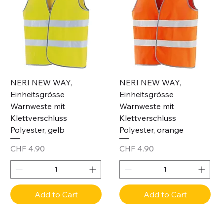
NERI NEW WAY,
NERI NEW WAY,
Einheitsgrösse
Einheitsgrösse
Warnweste mit
Warnweste mit
Klettverschluss
Klettverschluss
Polyester, gelb
Polyester, orange
Price
Price
CHF 4.90
CHF 4.90
Add to Cart
Add to Cart