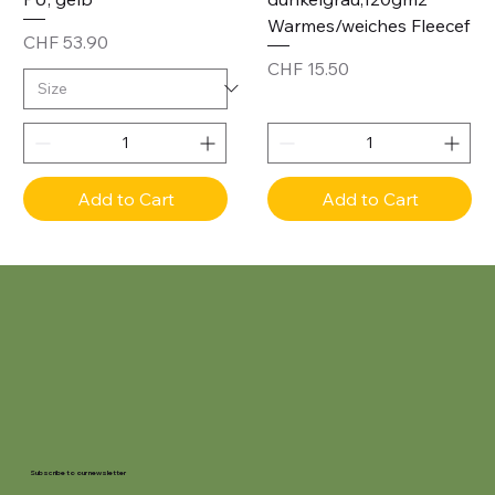
Warmes/weiches Fleecef
Price
CHF 53.90
Price
CHF 15.50
Add to Cart
Add to Cart
Subscribe to our newsletter