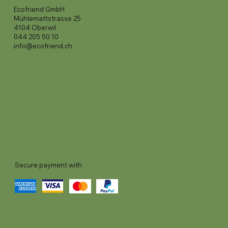
Ecofriend GmbH
Mühlemattstrasse 25
4104 Oberwil
044 205 50 10
info@ecofriend.ch
Secure payment with