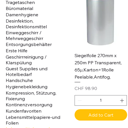
Tragetaschen
Büromaterial
Damenhygiene
Desinfektion,
Desinfektionsmittel
Einweggeschirr /
Mehrweggeschirr
Entsorgungsbehälter
Erste Hilfe
Siegelfolie 270mm x
Geschirrreinigung /
250m PP Transparent,
Klarspülung
Guest Supplies und
65µ,Karton=1Rolle
Hotelbedarf
Peelable,Antifog,
Handschuhe
Hygienebekleidung
Price
CHF 98.90
Kompression, Stützung,
Fixierung
Kontinenzversorgung
Kundenfavoriten
Add to Cart
Lebensmittelpapiere-und
Folien