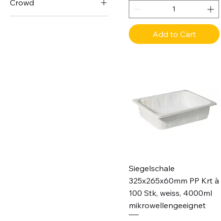
Crowd
10 Pack
Add to Cart
12 Pack
126 Flaschen
16 Pack
20 Pack
24 Pack
2800 Stk.
32 Pack
40 Pack
5 Pack
Siegelschale
6 Pack
325x265x60mm PP Krt à
8 Pack
100 Stk, weiss, 4000ml
9 Pack
mikrowellengeeignet