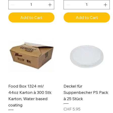
Add to Cart
Add to Cart
Food Box 1324 ml/
Deckel für
44oz Karton à 300 Stk
Suppenbecher PS Pack
Karton, Water based
à 25 Stück
coating
Price
CHF 5.95