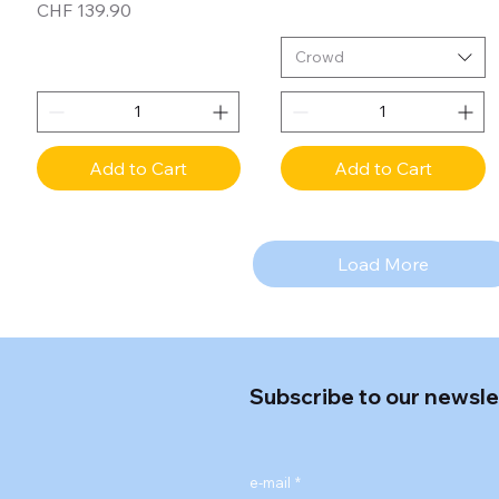
Price
CHF 139.90
Crowd
Add to Cart
Add to Cart
Load More
Subscribe to our newsle
e-mail
*