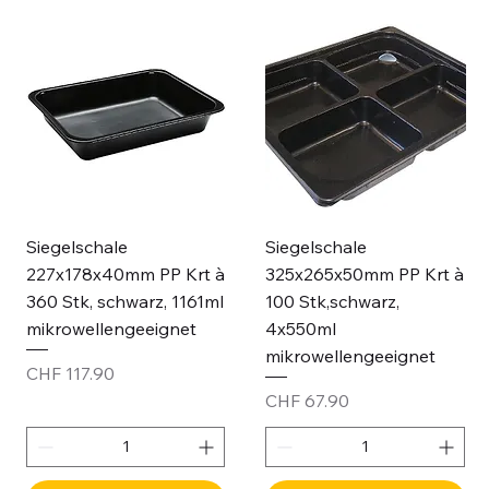
Siegelschale
Siegelschale
227x178x40mm PP Krt à
325x265x50mm PP Krt à
360 Stk, schwarz, 1161ml
100 Stk,schwarz,
mikrowellengeeignet
4x550ml
mikrowellengeeignet
Price
CHF 117.90
Price
CHF 67.90