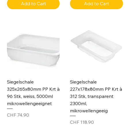
Add to Cart
Add to Cart
Siegelschale
Siegelschale
325x265x80mm PP Krt à
227x178x80mm PP Krt à
96 Stk, weiss, 5000ml
312 Stk, transparent
mikrowellengeeignet
2300ml,
mikrowellengeeig
Price
CHF 74.90
Price
CHF 118.90