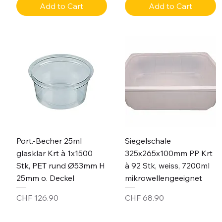
Add to Cart
Add to Cart
Port.-Becher 25ml
Siegelschale
glasklar Krt à 1x1500
325x265x100mm PP Krt
Stk, PET rund Ø53mm H
à 92 Stk, weiss, 7200ml
25mm o. Deckel
mikrowellengeeignet
Price
Price
CHF 126.90
CHF 68.90