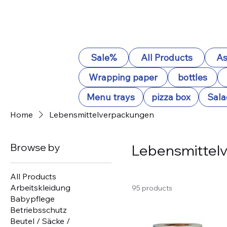
Sale%
All Products
As
Wrapping paper
bottles
Menu trays
pizza box
Sala
Home
Lebensmittelverpackungen
Browse by
Lebensmittel
All Products
Arbeitskleidung
95 products
Babypflege
Betriebsschutz
Beutel / Säcke /