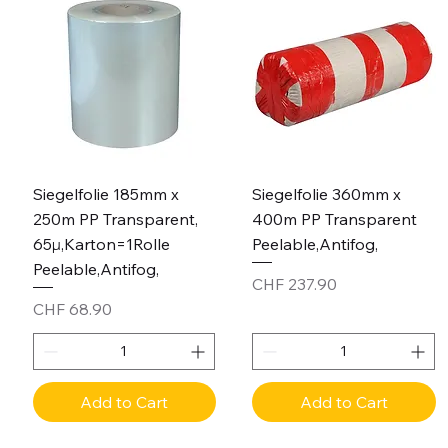
Siegelfolie 185mm x
Siegelfolie 360mm x
250m PP Transparent,
400m PP Transparent
65µ,Karton=1Rolle
Peelable,Antifog,
Peelable,Antifog,
Price
CHF 237.90
Price
CHF 68.90
Add to Cart
Add to Cart