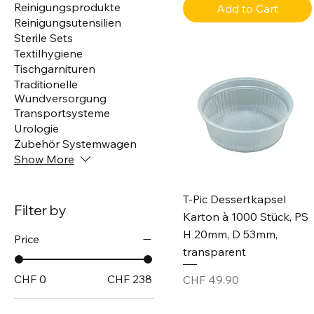
Reinigungsprodukte
Add to Cart
Reinigungsutensilien
Sterile Sets
Textilhygiene
Tischgarnituren
Traditionelle
Wundversorgung
Transportsysteme
Urologie
Zubehör Systemwagen
Show More
T-Pic Dessertkapsel
Filter by
Karton à 1000 Stück, PS
H 20mm, D 53mm,
Price
transparent
CHF 0
CHF 238
Price
CHF 49.90