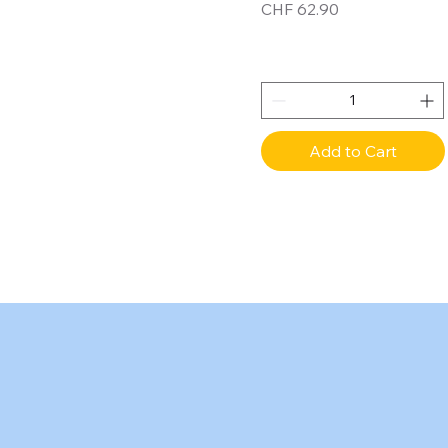
Price
CHF 62.90
Add to Cart