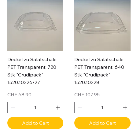
Deckel zu Salatschale
Deckel zu Salatschale
PET Transparent, 720
PET Transparent, 640
Stk "Crudipack"
Stk "Crudipack"
1520.10226/27
1520.10228
Price
Price
CHF 68.90
CHF 107.95
Add to Cart
Add to Cart