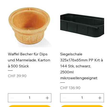
Waffel Becher für Dips
Siegelschale
und Marmelade, Karton
325x176x65mm PP Krt à
à 500 Stück
144 Stk, schwarz,
2500ml
Price
CHF 39.90
mikrowellengeeignet
Price
CHF 136.90