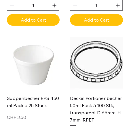
Add to Cart
Add to Cart
Suppenbecher EPS 450
Deckel Portionenbecher
ml Pack à 25 Stück
50ml Pack à 100 Stk,
transparent D 66mm, H
Price
CHF 3.50
7mm, RPET