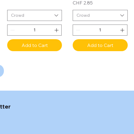
Price
CHF 2.85
Crowd
Crowd
Add to Cart
Add to Cart
tter