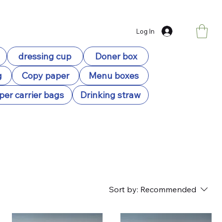
Log In
dressing cup
Doner box
g
Copy paper
Menu boxes
per carrier bags
Drinking straw
Sort by:
Recommended