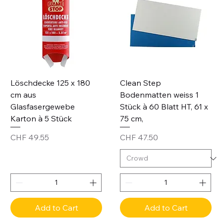
Löschdecke 125 x 180
Clean Step
cm aus
Bodenmatten weiss 1
Glasfasergewebe
Stück à 60 Blatt HT, 61 x
Karton à 5 Stück
75 cm,
Price
Price
CHF 49.55
CHF 47.50
Add to Cart
Add to Cart