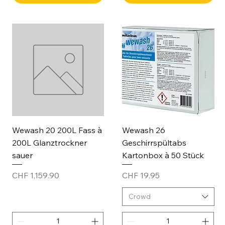
Wewash 20 200L Fass à
Wewash 26
200L Glanztrockner
Geschirrspültabs
sauer
Kartonbox à 50 Stück
Price
Price
CHF 1,159.90
CHF 19.95
Crowd