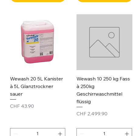
Wewash 20 5L Kanister
Wewash 10 250 kg Fass
à 5L Glanztrockner
à 250kg
sauer
Geschirrwaschmittel
flüssig
Price
CHF 43.90
Price
CHF 2,499.90