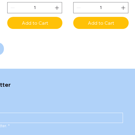
Add to Cart
Add to Cart
tter
ter.
*