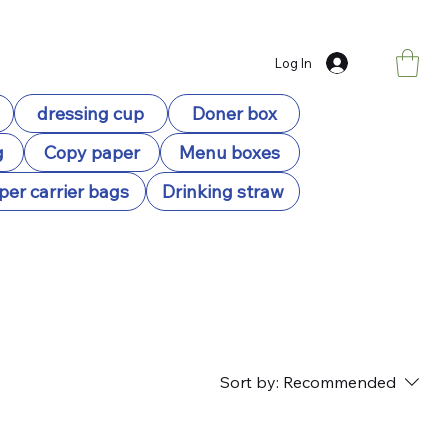
Log In
dressing cup
Doner box
g
Copy paper
Menu boxes
per carrier bags
Drinking straw
Sort by:
Recommended