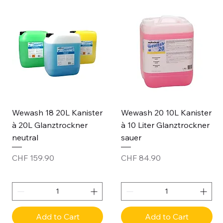
Wewash 18 20L Kanister
Wewash 20 10L Kanister
à 20L Glanztrockner
à 10 Liter Glanztrockner
neutral
sauer
Price
Price
CHF 159.90
CHF 84.90
Add to Cart
Add to Cart