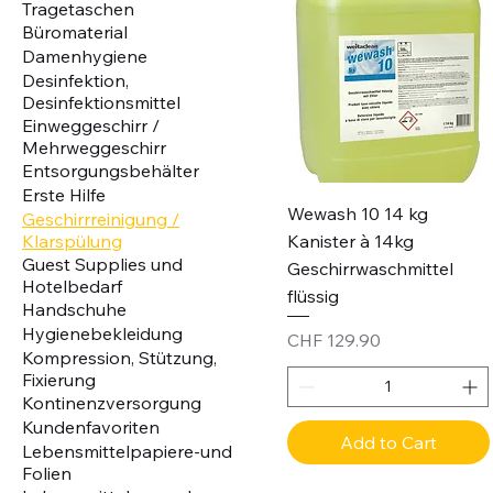
Tragetaschen
Büromaterial
Damenhygiene
Desinfektion,
Desinfektionsmittel
Einweggeschirr /
Mehrweggeschirr
Entsorgungsbehälter
Erste Hilfe
Wewash 10 14 kg
Geschirrreinigung /
Kanister à 14kg
Klarspülung
Guest Supplies und
Geschirrwaschmittel
Hotelbedarf
flüssig
Handschuhe
Hygienebekleidung
Price
CHF 129.90
Kompression, Stützung,
Fixierung
Kontinenzversorgung
Kundenfavoriten
Add to Cart
Lebensmittelpapiere-und
Folien