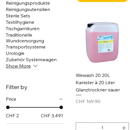
Reinigungsprodukte
Reinigungsutensilien
Sterile Sets
Textilhygiene
Tischgarnituren
Traditionelle
Wundversorgung
Transportsysteme
Urologie
Zubehör Systemwagen
Show More
Wewash 20 20L
Kanister à 20 Liter
Filter by
Glanztrockner sauer
Price
Price
CHF 169.90
CHF 2
CHF 3,491