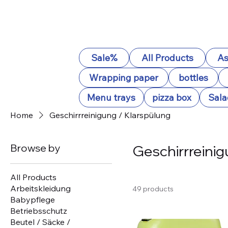
Sale%
All Products
As
Wrapping paper
bottles
Menu trays
pizza box
Sala
Home
Geschirrreinigung / Klarspülung
Browse by
Geschirrreinig
All Products
Arbeitskleidung
49 products
Babypflege
Betriebsschutz
Beutel / Säcke /