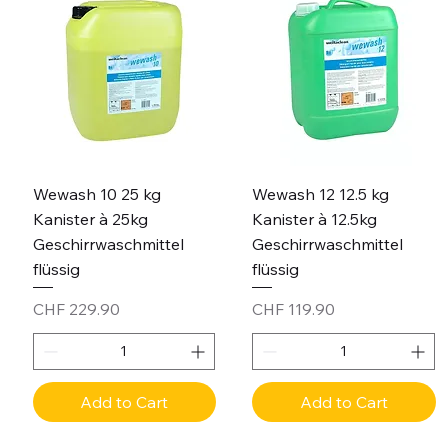
Wewash 10 25 kg
Wewash 12 12.5 kg
Kanister à 25kg
Kanister à 12.5kg
Geschirrwaschmittel
Geschirrwaschmittel
flüssig
flüssig
Price
Price
CHF 229.90
CHF 119.90
Add to Cart
Add to Cart