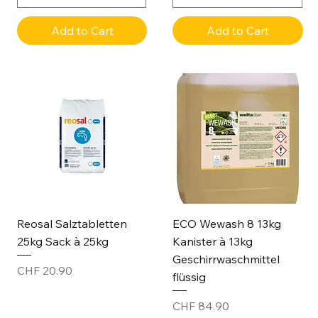
Add to Cart
Add to Cart
Reosal Salztabletten
ECO Wewash 8 13kg
25kg Sack à 25kg
Kanister à 13kg
Geschirrwaschmittel
Price
CHF 20.90
flüssig
Price
CHF 84.90