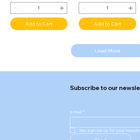
Add to Cart
Add to Cart
Load More
Subscribe to our newsle
e-mail
*
Yes, sign me up for your newslet
Send