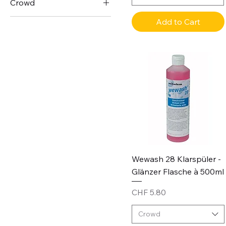
Crowd
12 Flaschen
Add to Cart
2 Kanister
4 Patrone
6 Boxen
6 Stk.
Wewash 28 Klarspüler -
Glänzer Flasche à 500ml
Price
CHF 5.80
Crowd