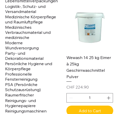
Lebensmittelverpackungen
Logistik-, Schutz- und
Versandmaterial
Medizinische Körperpflege
und Raumluftpflege
Medizinisches
Verbrauchsmaterial und
medizinische
Moderne
Wundversorgung
Party- und
Wewash 14 25 kg Eimer
Dekorationsmaterial
Persönliche Hygiene und
à 25kg
Körperpflege
Geschirrwaschmittel
Professionelle
Pulver
Fensterreinigung
PSA (Persönliche
Price
CHF 224.90
Schutzausrüstung)
Raumerfrischer
Reinigungs- und
Hygienepapiere
Add to Cart
Reinigungsmaschinen