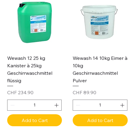
Wewash 12 25 kg
Wewash 14 10kg Eimer à
Kanister à 25kg
10kg
Geschirrwaschmittel
Geschirrwaschmittel
flüssig
Pulver
Price
Price
CHF 234.90
CHF 89.90
Add to Cart
Add to Cart