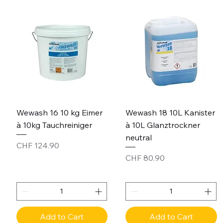
Wewash 16 10 kg Eimer
Wewash 18 10L Kanister
à 10kg Tauchreiniger
à 10L Glanztrockner
neutral
Price
CHF 124.90
Price
CHF 80.90
Add to Cart
Add to Cart