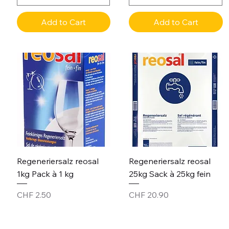
Add to Cart
Add to Cart
Regeneriersalz reosal
Regeneriersalz reosal
1kg Pack à 1 kg
25kg Sack à 25kg fein
Price
Price
CHF 2.50
CHF 20.90