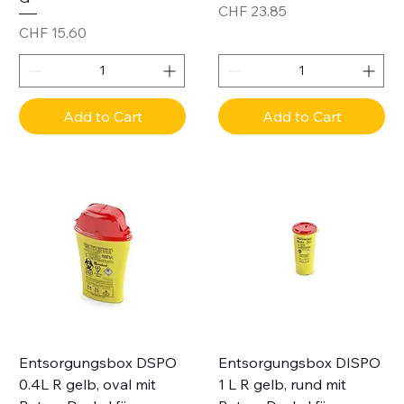
Price
CHF 23.85
Price
CHF 15.60
Add to Cart
Add to Cart
Entsorgungsbox DSPO
Entsorgungsbox DISPO
0.4L R gelb, oval mit
1 L R gelb, rund mit