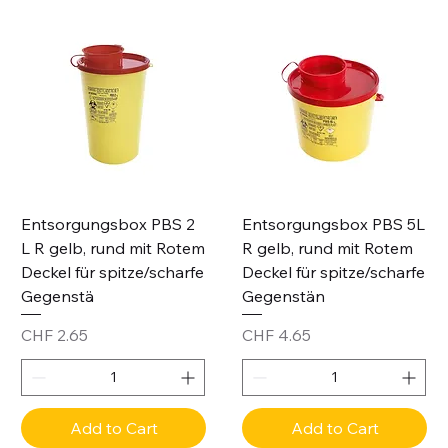
Entsorgungsbox PBS 2
Entsorgungsbox PBS 5L
L R gelb, rund mit Rotem
R gelb, rund mit Rotem
Deckel für spitze/scharfe
Deckel für spitze/scharfe
Gegenstä
Gegenstän
Price
Price
CHF 2.65
CHF 4.65
Add to Cart
Add to Cart