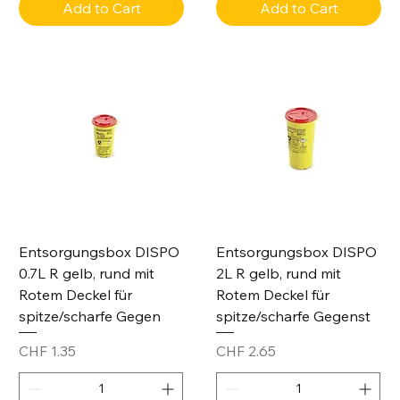
Add to Cart
Add to Cart
Entsorgungsbox DISPO
Entsorgungsbox DISPO
0.7L R gelb, rund mit
2L R gelb, rund mit
Rotem Deckel für
Rotem Deckel für
spitze/scharfe Gegen
spitze/scharfe Gegenst
Price
Price
CHF 1.35
CHF 2.65