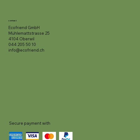
contact
Ecofriend GmbH
Mühlemattstrasse 25
4104 Oberwil
044 205 50 10
info@ecofriend.ch
Secure payment with