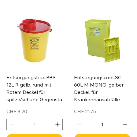
Entsorgungsbox PBS
Entsorgungscont.SC
12L R gelb, rund mit
60L M MONO, gelber
Rotem Deckel für
Deckel, für
spitze/scharfe Gegenstä
Krankenhausabfälle
Price
Price
CHF 8.20
CHF 21.75