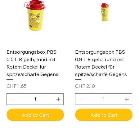
Entsorgungsbox PBS
Entsorgungsbox PBS
0.6 L R gelb, rund mit
0.8 L R gelb, rund mit
Rotem Deckel für
Rotem Deckel für
spitze/scharfe Gegens
spitze/scharfe Gegens
Price
Price
CHF 1.65
CHF 2.10
Add to Cart
Add to Cart