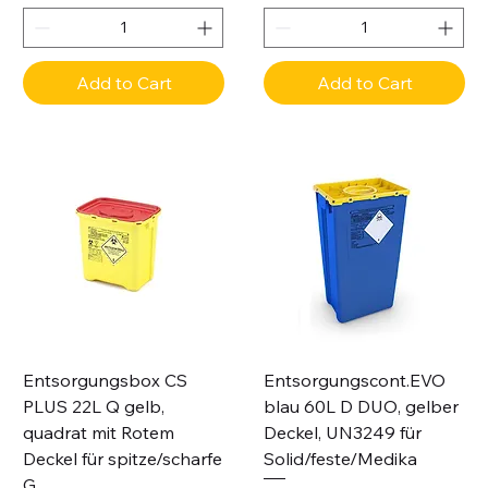
Add to Cart
Add to Cart
Entsorgungsbox CS
Entsorgungscont.EVO
PLUS 22L Q gelb,
blau 60L D DUO, gelber
quadrat mit Rotem
Deckel, UN3249 für
Deckel für spitze/scharfe
Solid/feste/Medika
G