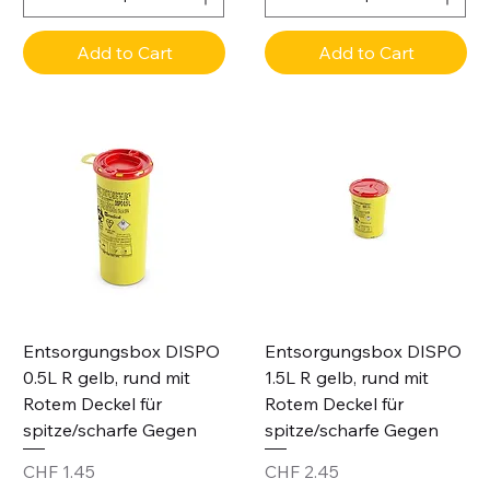
Add to Cart
Add to Cart
Entsorgungsbox DISPO
Entsorgungsbox DISPO
0.5L R gelb, rund mit
1.5L R gelb, rund mit
Rotem Deckel für
Rotem Deckel für
spitze/scharfe Gegen
spitze/scharfe Gegen
Price
Price
CHF 1.45
CHF 2.45