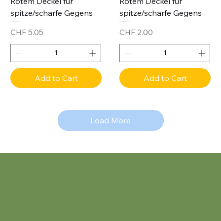
Rotem Deckel für
Rotem Deckel für
spitze/scharfe Gegens
spitze/scharfe Gegens
Price
Price
CHF 5.05
CHF 2.00
Add to Cart
Add to Cart
Load More