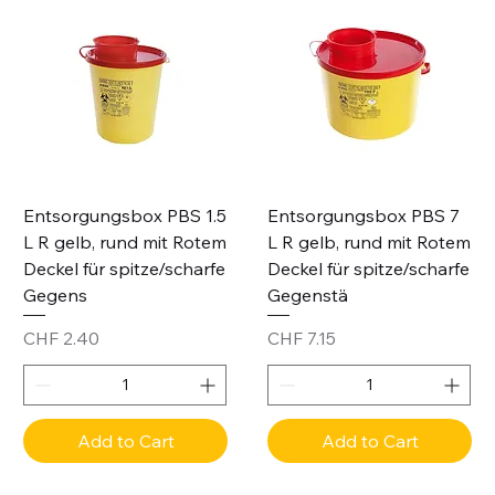
Entsorgungsbox PBS 1.5
Entsorgungsbox PBS 7
L R gelb, rund mit Rotem
L R gelb, rund mit Rotem
Deckel für spitze/scharfe
Deckel für spitze/scharfe
Gegens
Gegenstä
Price
Price
CHF 2.40
CHF 7.15
Add to Cart
Add to Cart