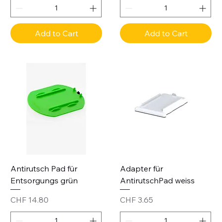
Add to Cart
Add to Cart
Antirutsch Pad für
Adapter für
Entsorgungs grün
AntirutschPad weiss
Price
Price
CHF 14.80
CHF 3.65