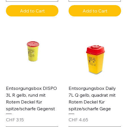
Add to Cart
Add to Cart
Entsorgungsbox DISPO
Entsorgungsbox Daily
3L R gelb, rund mit
7L Q gelb, quadrat mit
Rotem Deckel für
Rotem Deckel für
spitze/scharfe Gegenst
spitze/scharfe Gege
Price
Price
CHF 3.15
CHF 4.65