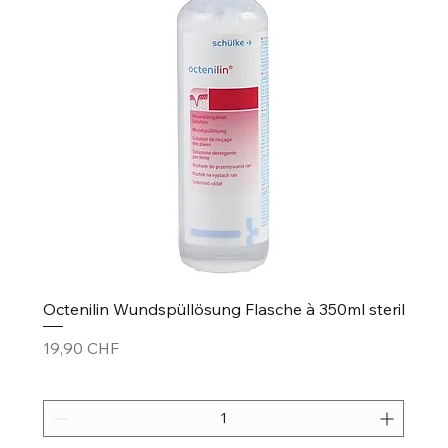
Octenilin Wundspüllösung Flasche à 350ml steril
Preis
19,90 CHF