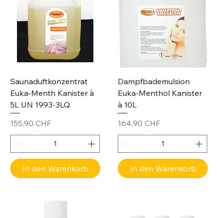
Saunaduftkonzentrat
Dampfbademulsion
Euka-Menth Kanister à
Euka-Menthol Kanister
5L UN 1993-3LQ
à 10L
Preis
Preis
155,90 CHF
164,90 CHF
In den Warenkorb
In den Warenkorb