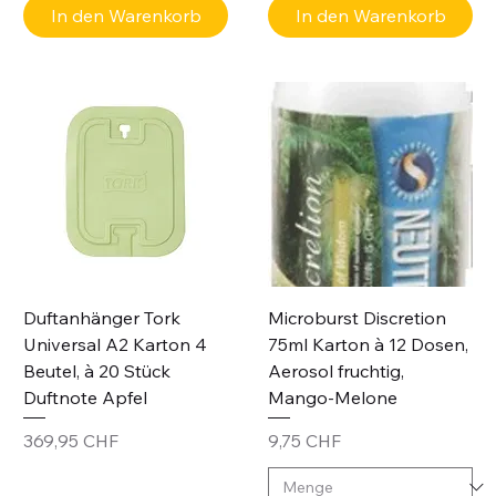
In den Warenkorb
In den Warenkorb
Duftanhänger Tork
Microburst Discretion
Universal A2 Karton 4
75ml Karton à 12 Dosen,
Beutel, à 20 Stück
Aerosol fruchtig,
Duftnote Apfel
Mango-Melone
Preis
Preis
369,95 CHF
9,75 CHF