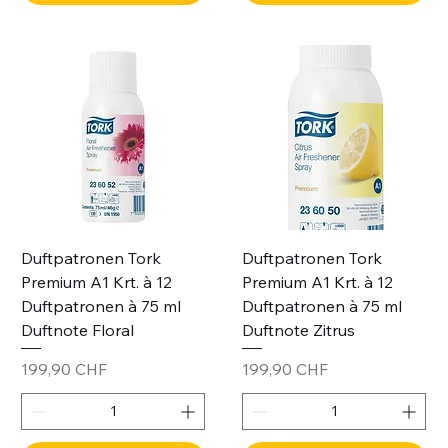
Duftpatronen Tork
Duftpatronen Tork
Premium A1 Krt. à 12
Premium A1 Krt. à 12
Duftpatronen à 75 ml
Duftpatronen à 75 ml
Duftnote Floral
Duftnote Zitrus
Preis
Preis
199,90 CHF
199,90 CHF