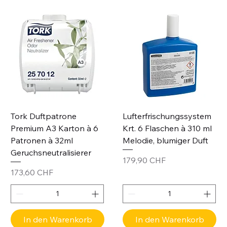
Tork Duftpatrone
Lufterfrischungssystem
Premium A3 Karton à 6
Krt. 6 Flaschen à 310 ml
Patronen à 32ml
Melodie, blumiger Duft
Geruchsneutralisierer
Preis
179,90 CHF
Preis
173,60 CHF
In den Warenkorb
In den Warenkorb