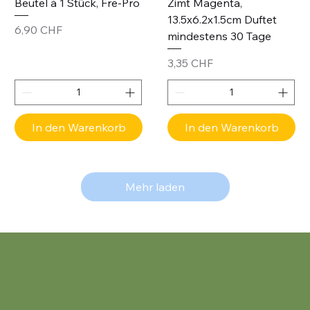
Beutel à 1 Stück, Fre-Pro
Zimt Magenta,
13.5x6.2x1.5cm Duftet
Preis
6,90 CHF
mindestens 30 Tage
Preis
3,35 CHF
In den Warenkorb
In den Warenkorb
Mehr laden