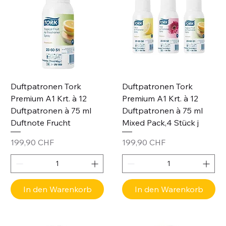
Duftpatronen Tork
Duftpatronen Tork
Premium A1 Krt. à 12
Premium A1 Krt. à 12
Duftpatronen à 75 ml
Duftpatronen à 75 ml
Duftnote Frucht
Mixed Pack,4 Stück j
Preis
Preis
199,90 CHF
199,90 CHF
In den Warenkorb
In den Warenkorb