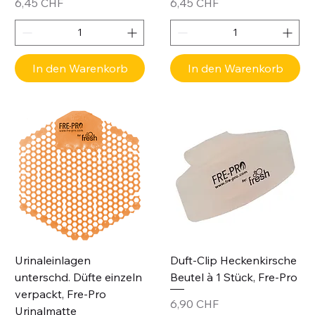
Preis
Preis
6,45 CHF
6,45 CHF
In den Warenkorb
In den Warenkorb
Urinaleinlagen
Duft-Clip Heckenkirsche
unterschd. Düfte einzeln
Beutel à 1 Stück, Fre-Pro
verpackt, Fre-Pro
Preis
6,90 CHF
Urinalmatte