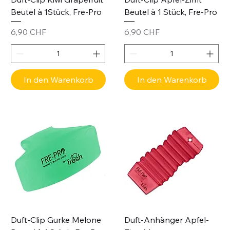
Beutel à 1Stück, Fre-Pro
Beutel à 1 Stück, Fre-Pro
Preis
Preis
6,90 CHF
6,90 CHF
In den Warenkorb
In den Warenkorb
Duft-Clip Gurke Melone
Duft-Anhänger Apfel-