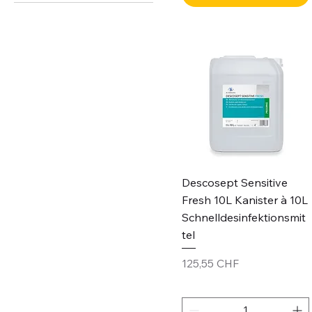
12 Stk.
4 Stk.
6 Flaschen
6 Rollen
6 Stk.
Descosept Sensitive
Fresh 10L Kanister à 10L
Schnelldesinfektionsmit
tel
Preis
125,55 CHF