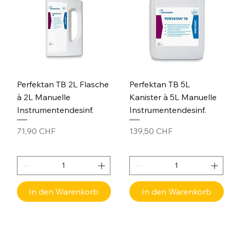
Perfektan TB 2L Flasche
Perfektan TB 5L
à 2L Manuelle
Kanister à 5L Manuelle
Instrumentendesinf.
Instrumentendesinf.
Preis
Preis
71,90 CHF
139,50 CHF
In den Warenkorb
In den Warenkorb