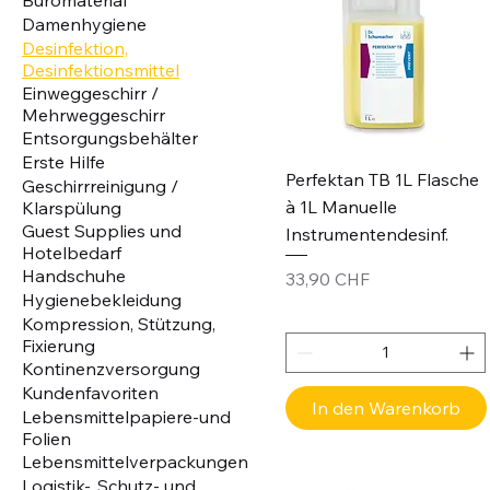
Damenhygiene
Desinfektion,
Desinfektionsmittel
Einweggeschirr /
Mehrweggeschirr
Entsorgungsbehälter
Erste Hilfe
Perfektan TB 1L Flasche
Geschirrreinigung /
à 1L Manuelle
Klarspülung
Guest Supplies und
Instrumentendesinf.
Hotelbedarf
Handschuhe
Preis
33,90 CHF
Hygienebekleidung
Kompression, Stützung,
Fixierung
Kontinenzversorgung
Kundenfavoriten
In den Warenkorb
Lebensmittelpapiere-und
Folien
Lebensmittelverpackungen
Logistik-, Schutz- und