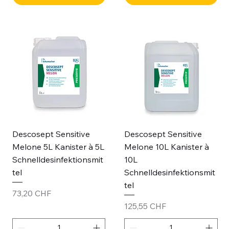
Descosept Sensitive
Descosept Sensitive
Melone 5L Kanister à 5L
Melone 10L Kanister à
Schnelldesinfektionsmit
10L
tel
Schnelldesinfektionsmit
tel
Preis
73,20 CHF
Preis
125,55 CHF