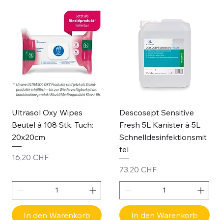
Ultrasol Oxy Wipes
Descosept Sensitive
Beutel à 108 Stk. Tuch:
Fresh 5L Kanister à 5L
20x20cm
Schnelldesinfektionsmit
tel
Preis
16,20 CHF
Preis
73,20 CHF
In den Warenkorb
In den Warenkorb