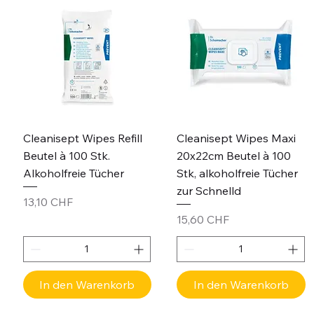
Cleanisept Wipes Refill
Cleanisept Wipes Maxi
Beutel à 100 Stk.
20x22cm Beutel à 100
Alkoholfreie Tücher
Stk, alkoholfreie Tücher
zur Schnelld
Preis
13,10 CHF
Preis
15,60 CHF
In den Warenkorb
In den Warenkorb