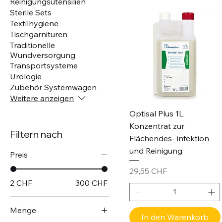
Reinigungsutensilien
Sterile Sets
Textilhygiene
Tischgarnituren
Traditionelle
Wundversorgung
Transportsysteme
Urologie
Zubehör Systemwagen
Weitere anzeigen
Optisal Plus 1L
Konzentrat zur
Filtern nach
Flächendes- infektion
und Reinigung
Preis
Preis
29,55 CHF
2 CHF
300 CHF
Menge
In den Warenkorb