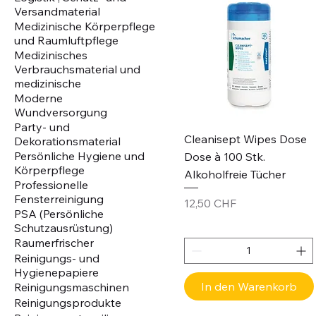
Versandmaterial
Medizinische Körperpflege
und Raumluftpflege
Medizinisches
Verbrauchsmaterial und
medizinische
Moderne
Wundversorgung
Party- und
Cleanisept Wipes Dose
Dekorationsmaterial
Persönliche Hygiene und
Dose à 100 Stk.
Körperpflege
Alkoholfreie Tücher
Professionelle
Fensterreinigung
Preis
12,50 CHF
PSA (Persönliche
Schutzausrüstung)
Raumerfrischer
Reinigungs- und
Hygienepapiere
In den Warenkorb
Reinigungsmaschinen
Reinigungsprodukte