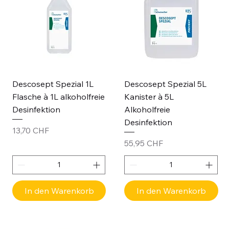
Descosept Spezial 1L
Descosept Spezial 5L
Flasche à 1L alkoholfreie
Kanister à 5L
Desinfektion
Alkoholfreie
Desinfektion
Preis
13,70 CHF
Preis
55,95 CHF
In den Warenkorb
In den Warenkorb