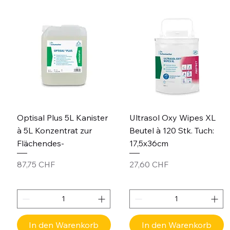
Optisal Plus 5L Kanister
Ultrasol Oxy Wipes XL
à 5L Konzentrat zur
Beutel à 120 Stk. Tuch:
Flächendes-
17,5x36cm
Preis
Preis
87,75 CHF
27,60 CHF
In den Warenkorb
In den Warenkorb