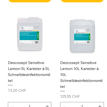
Descosept Sensitive
Descosept Sensitive
Lemon 5L Kanister à 5L
Lemon 10L Kanister à
Schnelldesinfektionsmit
10L
tel
Schnelldesinfektionsmit
tel
Preis
73,20 CHF
Preis
125,55 CHF