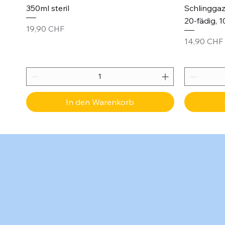
350ml steril
Schlinggaz
20-fädig, 1
Preis
19,90 CHF
Preis
14,90 CHF
In den Warenkorb