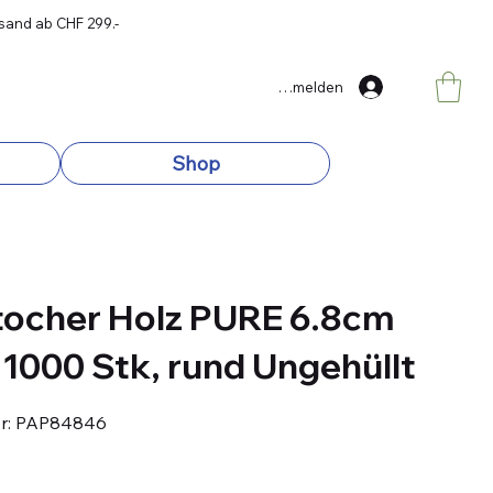
rsand ab CHF 299.-
Anmelden
Shop
ocher Holz PURE 6.8cm
 1000 Stk, rund Ungehüllt
Artikelnummer:
r:
PAP84846
PAP84846