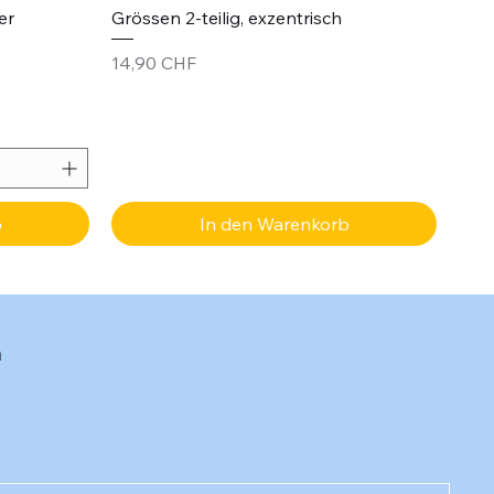
er
Grössen 2-teilig, exzentrisch
Preis
14,90 CHF
b
In den Warenkorb
n