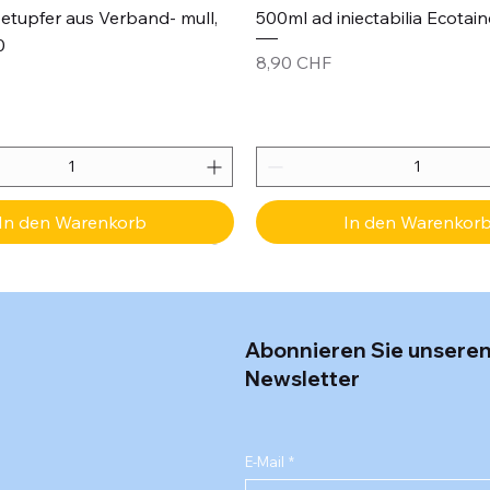
etupfer aus Verband- mull,
500ml ad iniectabilia Ecotain
0
Preis
8,90 CHF
In den Warenkorb
In den Warenkor
Abonnieren Sie unsere
Newsletter
E-Mail
*