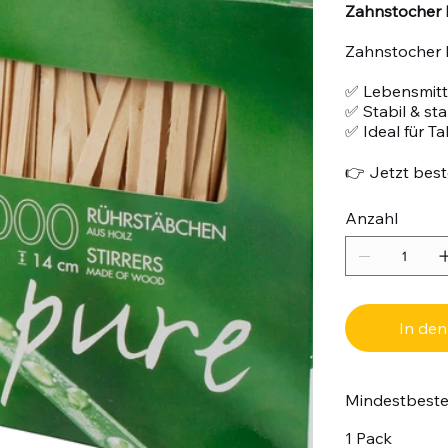
Zahnstocher 
Zahnstocher 
✅ Lebensmitte
✅ Stabil & st
✅ Ideal für T
👉 Jetzt beste
Anzahl
In de
Mindestbest
1 Pack