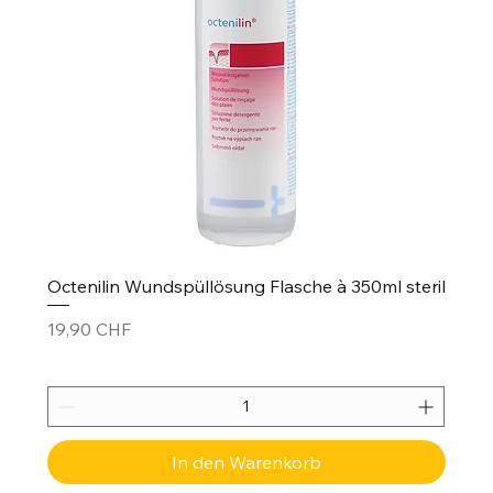
Octenilin Wundspüllösung Flasche à 350ml steril
Preis
19,90 CHF
In den Warenkorb