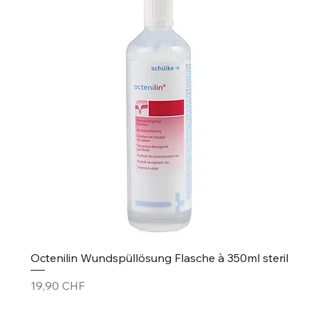
Octenilin Wundspüllösung Flasche à 350ml steril
Preis
19,90 CHF