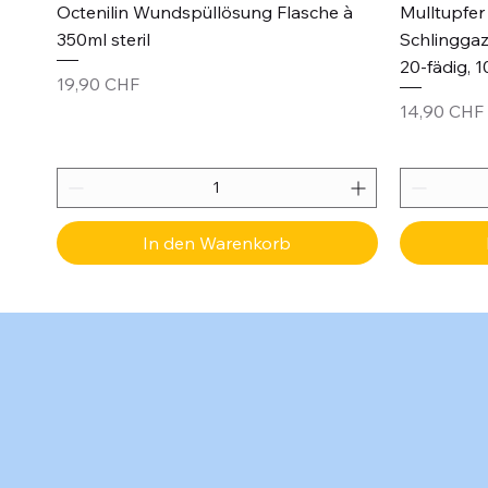
Schnellansicht
Octenilin Wundspüllösung Flasche à
Mulltupfer 
350ml steril
Schlinggaz
20-fädig, 1
Preis
19,90 CHF
Preis
14,90 CHF
In den Warenkorb