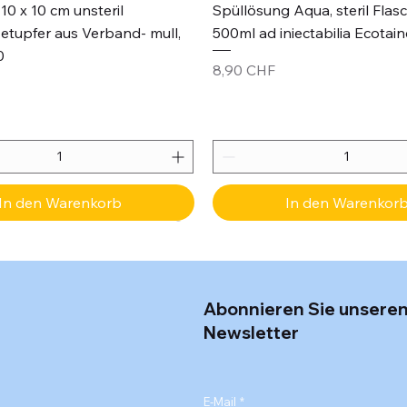
Schnellansicht
Schnellansicht
10 x 10 cm unsteril
Spüllösung Aqua, steril Flas
etupfer aus Verband- mull,
500ml ad iniectabilia Ecotain
0
Preis
8,90 CHF
In den Warenkorb
In den Warenkor
Abonnieren Sie unsere
Newsletter
E-Mail
*