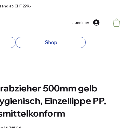
rsand ab CHF 299.-
Anmelden
Shop
rabzieher 500mm gelb
ygienisch, Einzellippe PP,
smittelkonform
Artikelnummer:
r:
VI71506