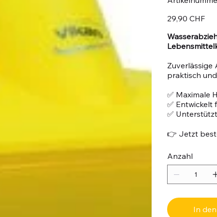
Preis
29,90 CHF
Wasserabziehe
Lebensmittel
Zuverlässige 
praktisch und 
✅ Maximale H
✅ Entwickelt
✅ Unterstützt
👉 Jetzt beste
Anzahl
In de