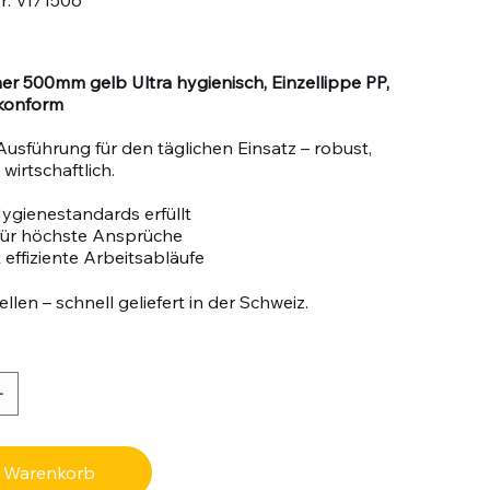
VI71506
r 500mm gelb Ultra hygienisch, Einzellippe PP,
konform
Ausführung für den täglichen Einsatz – robust,
wirtschaftlich.
ygienestandards erfüllt
 für höchste Ansprüche
 effiziente Arbeitsabläufe
llen – schnell geliefert in der Schweiz.
n Warenkorb