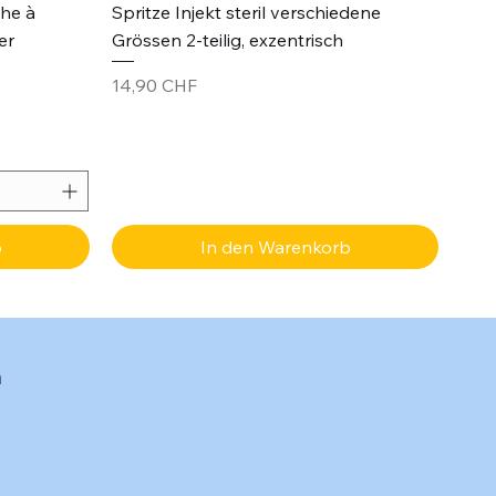
Schnellansicht
che à
Spritze Injekt steril verschiedene
er
Grössen 2-teilig, exzentrisch
Preis
14,90 CHF
b
In den Warenkorb
n