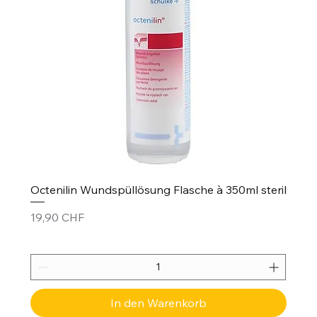
Octenilin Wundspüllösung Flasche à 350ml steril
Preis
19,90 CHF
In den Warenkorb