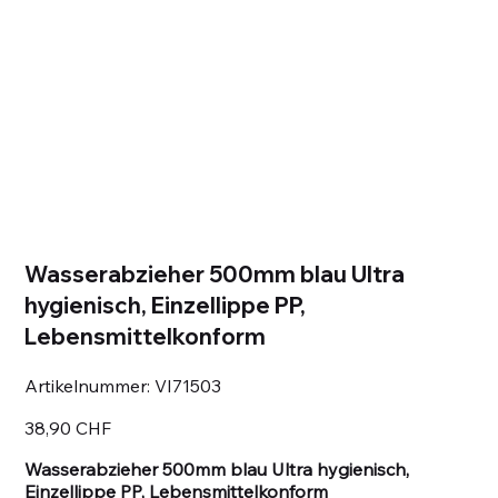
Wasserabzieher 500mm blau Ultra
hygienisch, Einzellippe PP,
Lebensmittelkonform
Artikelnummer:
Artikelnummer:
VI71503
VI71503
Preis
38,90 CHF
Wasserabzieher 500mm blau Ultra hygienisch,
Einzellippe PP, Lebensmittelkonform