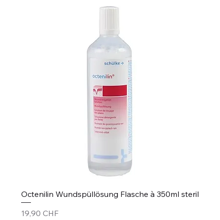
Octenilin Wundspüllösung Flasche à 350ml steril
Preis
19,90 CHF