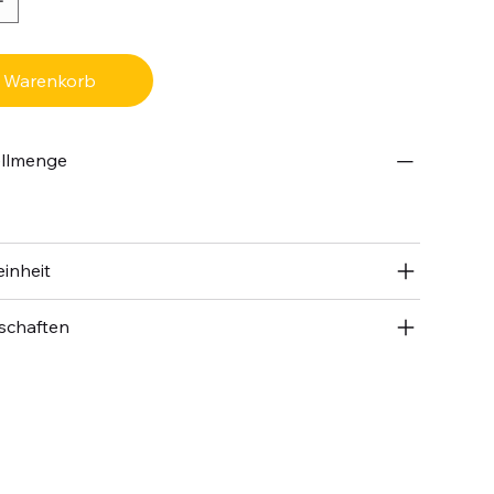
n Warenkorb
ellmenge
inheit
schaften