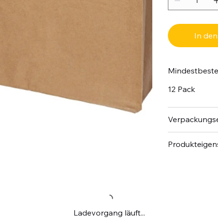
In de
Mindestbest
12 Pack
Verpackungse
Produkteigen
Ladevorgang läuft...