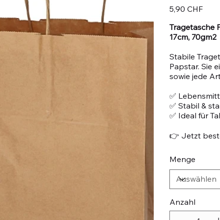
Preis
5,90 CHF
Tragetasche Pa
17cm, 70gm2
Stabile Trage
Papstar. Sie 
sowie jede Ar
✅ Lebensmitte
✅ Stabil & st
✅ Ideal für T
👉 Jetzt beste
Menge
Anzahl