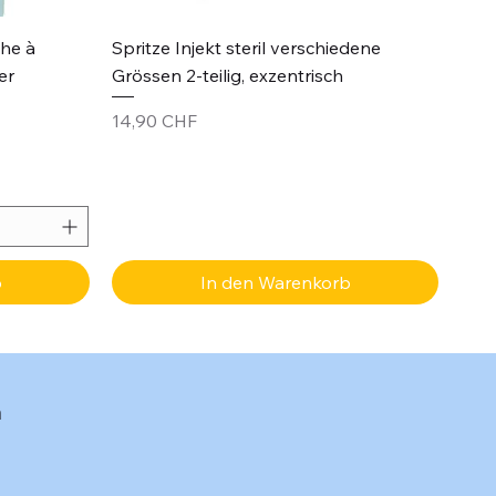
Schnellansicht
che à
Spritze Injekt steril verschiedene
er
Grössen 2-teilig, exzentrisch
Preis
14,90 CHF
b
In den Warenkorb
n