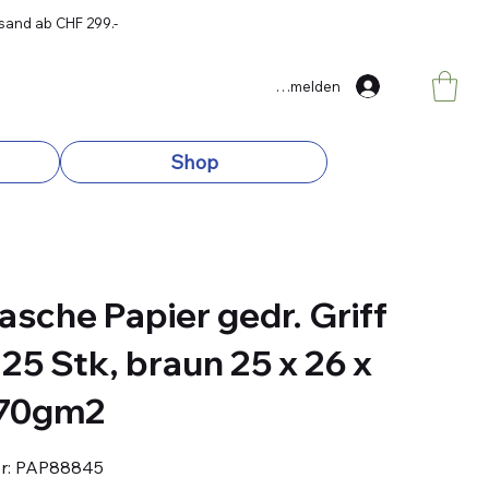
rsand ab CHF 299.-
Anmelden
Shop
asche Papier gedr. Griff
 25 Stk, braun 25 x 26 x
 70gm2
Artikelnummer:
r:
PAP88845
PAP88845