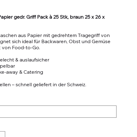
pier gedr. Griff Pack à 25 Stk, braun 25 x 26 x
taschen aus Papier mit gedrehtem Tragegriff von
eignet sich ideal für Backwaren, Obst und Gemüse
t von Food-to-Go.
lecht & auslaufsicher
apelbar
ake-away & Catering
llen – schnell geliefert in der Schweiz.