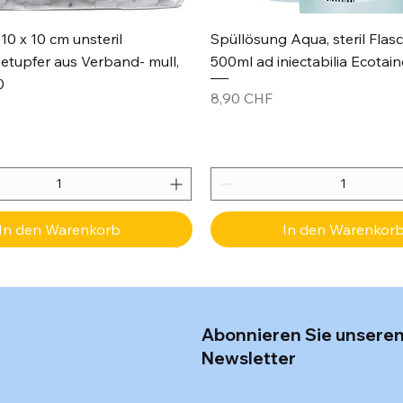
Schnellansicht
Schnellansicht
10 x 10 cm unsteril
Spüllösung Aqua, steril Flas
etupfer aus Verband- mull,
500ml ad iniectabilia Ecotain
0
Preis
8,90 CHF
In den Warenkorb
In den Warenkor
Abonnieren Sie unsere
Newsletter