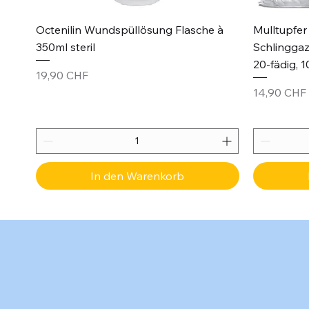
Schnellansicht
Octenilin Wundspüllösung Flasche à
Mulltupfer 
350ml steril
Schlinggaz
20-fädig, 1
Preis
19,90 CHF
Preis
14,90 CHF
In den Warenkorb