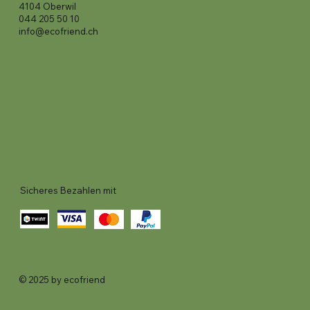
4104 Oberwil
044 205 50 10
info@ecofriend.ch
Sicheres Bezahlen mit
© 2025 by ecofriend