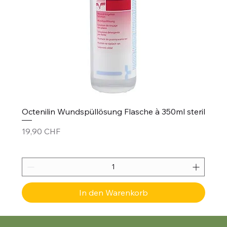
Octenilin Wundspüllösung Flasche à 350ml steril
Preis
19,90 CHF
In den Warenkorb