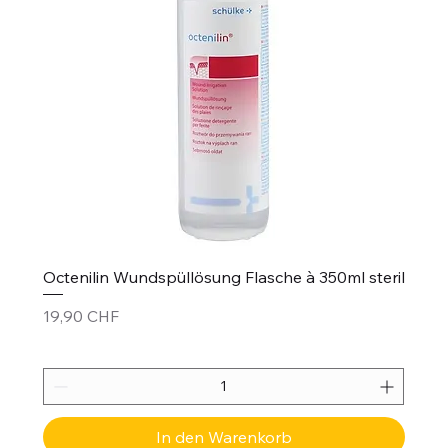
Octenilin Wundspüllösung Flasche à 350ml steril
Preis
19,90 CHF
In den Warenkorb