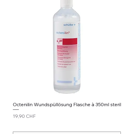
Octenilin Wundspüllösung Flasche à 350ml steril
Preis
19,90 CHF