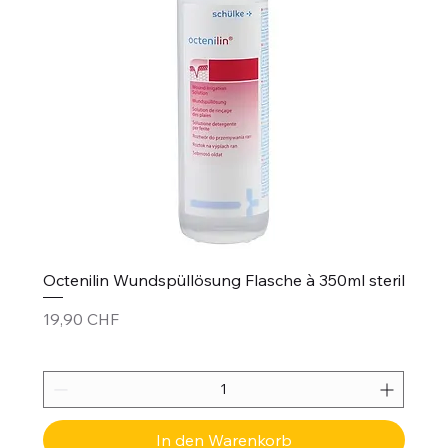
Octenilin Wundspüllösung Flasche à 350ml steril
Preis
19,90 CHF
In den Warenkorb