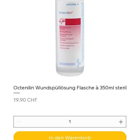
Octenilin Wundspüllösung Flasche à 350ml steril
Preis
19,90 CHF
In den Warenkorb