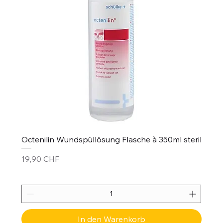
Octenilin Wundspüllösung Flasche à 350ml steril
Preis
19,90 CHF
In den Warenkorb