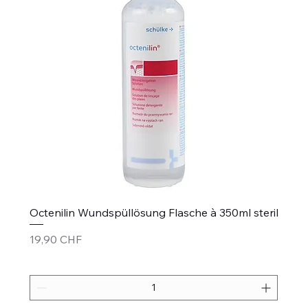
Octenilin Wundspüllösung Flasche à 350ml steril
Preis
19,90 CHF