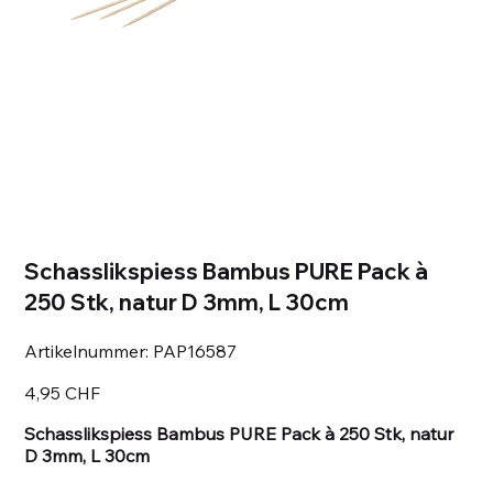
Schasslikspiess Bambus PURE Pack à
250 Stk, natur D 3mm, L 30cm
Artikelnummer:
Artikelnummer:
PAP16587
PAP16587
Preis
4,95 CHF
Schasslikspiess Bambus PURE Pack à 250 Stk, natur
D 3mm, L 30cm