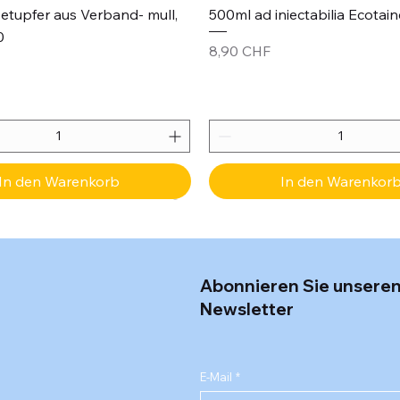
etupfer aus Verband- mull,
500ml ad iniectabilia Ecotain
0
Preis
8,90 CHF
In den Warenkorb
In den Warenkor
Abonnieren Sie unsere
Newsletter
E-Mail
*