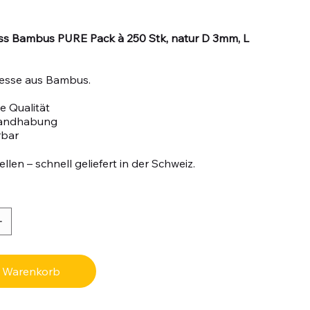
ess Bambus PURE Pack à 250 Stk, natur D 3mm, L
iesse aus Bambus.
e Qualität
Handhabung
rbar
llen – schnell geliefert in der Schweiz.
n Warenkorb