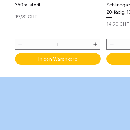
350ml steril
Schlinggaz
20-fädig, 1
Preis
19,90 CHF
Preis
14,90 CHF
In den Warenkorb