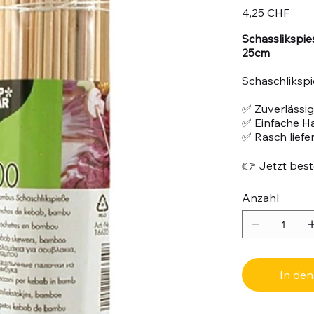
Preis
4,25 CHF
Schasslikspi
25cm
Schaschliksp
✅ Zuverlässig
✅ Einfache 
✅ Rasch liefe
👉 Jetzt beste
Anzahl
In de