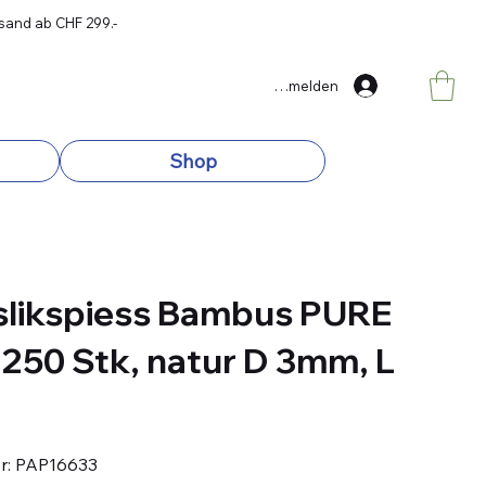
rsand ab CHF 299.-
Anmelden
Shop
slikspiess Bambus PURE
 250 Stk, natur D 3mm, L
Artikelnummer:
r:
PAP16633
PAP16633