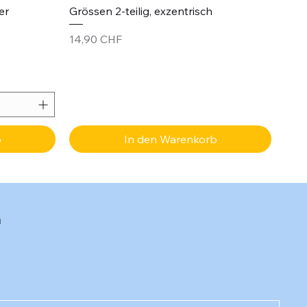
er
Grössen 2-teilig, exzentrisch
Preis
14,90 CHF
b
In den Warenkorb
n