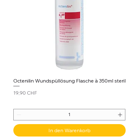
Octenilin Wundspüllösung Flasche à 350ml steril
Preis
19,90 CHF
In den Warenkorb