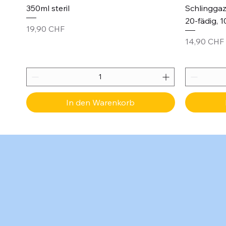
350ml steril
Schlinggaz
20-fädig, 1
Preis
19,90 CHF
Preis
14,90 CHF
In den Warenkorb