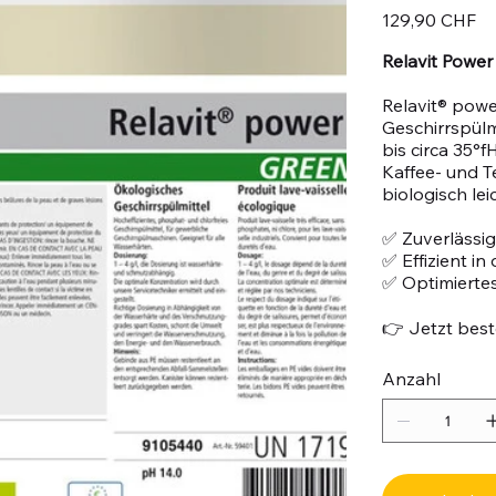
Preis
129,90 CHF
Relavit Power
Relavit® powe
Geschirrspülm
bis circa 35°
Kaffee- und T
biologisch le
✅ Zuverlässig
✅ Effizient i
✅ Optimiertes
👉 Jetzt beste
Anzahl