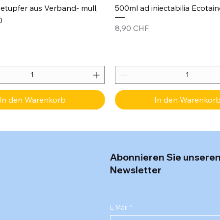
etupfer aus Verband- mull,
500ml ad iniectabilia Ecotain
0
Preis
8,90 CHF
In den Warenkorb
In den Warenkor
Abonnieren Sie unsere
Newsletter
E-Mail
*