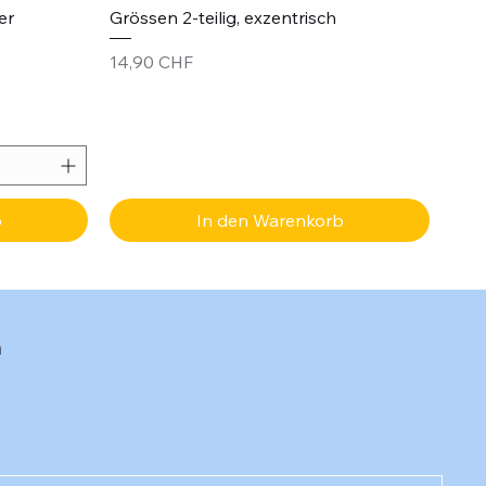
er
Grössen 2-teilig, exzentrisch
Preis
14,90 CHF
b
In den Warenkorb
n