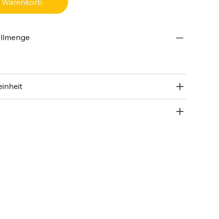
n Warenkorb
ellmenge
inheit
n