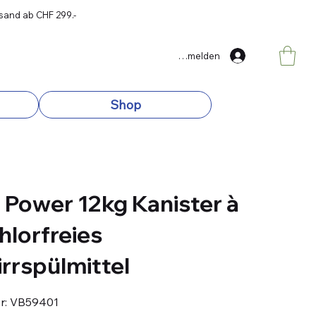
rsand ab CHF 299.-
Anmelden
Shop
t Power 12kg Kanister à
hlorfreies
rrspülmittel
Artikelnummer:
r:
VB59401
VB59401