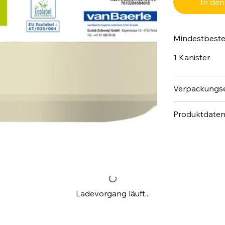
In de
Mindestbest
1 Kanister
Verpackungse
Produktdate
Ladevorgang läuft...