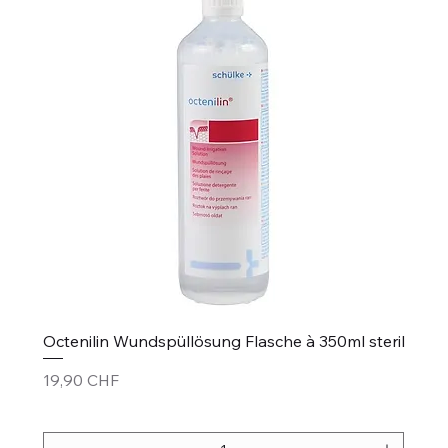
Octenilin Wundspüllösung Flasche à 350ml steril
Preis
19,90 CHF