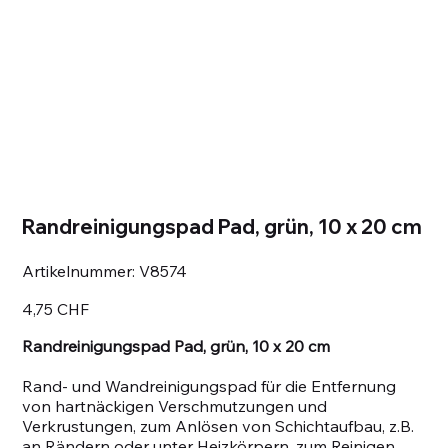
Randreinigungspad Pad, grün, 10 x 20 cm
Artikelnummer:
Artikelnummer:
V8574
V8574
Preis
4,75 CHF
Randreinigungspad Pad, grün, 10 x 20 cm
Rand- und Wandreinigungspad für die Entfernung
von hartnäckigen Verschmutzungen und
Verkrustungen, zum Anlösen von Schichtaufbau, z.B.
an Rändern oder unter Heizkörpern, zum Reinigen