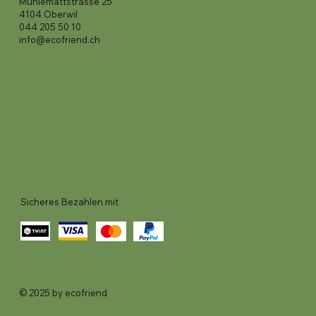
Mühlemattstrasse 25
4104 Oberwil
044 205 50 10
info@ecofriend.ch
Sicheres Bezahlen mit
© 2025 by ecofriend