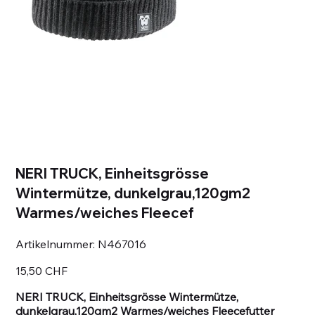
NERI TRUCK, Einheitsgrösse
Wintermütze, dunkelgrau,120gm2
Warmes/weiches Fleecef
Artikelnummer:
Artikelnummer:
N467016
N467016
Preis
15,50 CHF
NERI TRUCK, Einheitsgrösse Wintermütze,
dunkelgrau,120gm2 Warmes/weiches Fleecefutter