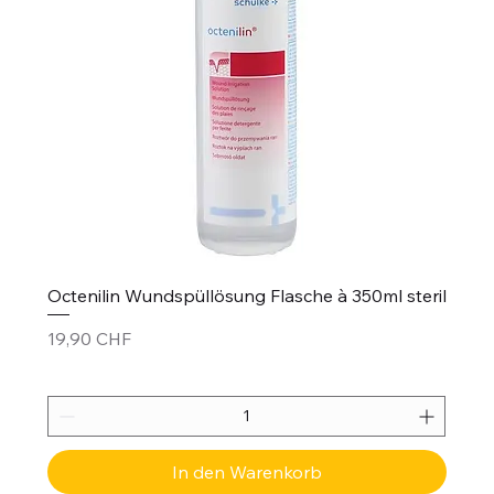
Octenilin Wundspüllösung Flasche à 350ml steril
Preis
19,90 CHF
In den Warenkorb