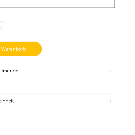
n Warenkorb
ellmenge
inheit