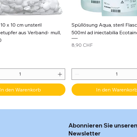
Schnellansicht
Schnellansicht
10 x 10 cm unsteril
Spüllösung Aqua, steril Flas
etupfer aus Verband- mull,
500ml ad iniectabilia Ecotain
0
Preis
8,90 CHF
In den Warenkorb
In den Warenkor
Abonnieren Sie unsere
Newsletter