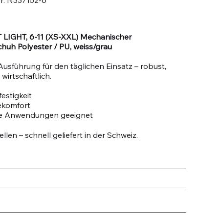
N337152-
6
LIGHT, 6-11 (XS-XXL) Mechanischer
uh Polyester / PU, weiss/grau
Ausführung für den täglichen Einsatz – robust,
wirtschaftlich.
estigkeit
ekomfort
le Anwendungen geeignet
llen – schnell geliefert in der Schweiz.