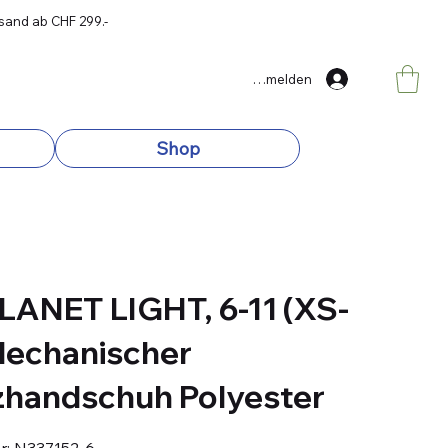
rsand ab CHF 299.-
Anmelden
Shop
LANET LIGHT, 6-11 (XS-
Mechanischer
handschuh Polyester
Artikelnummer:
r:
N337152-6