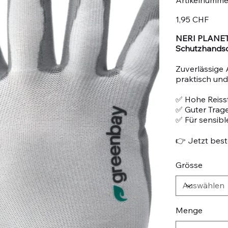
Preis
1,95 CHF
NERI PLANET 
Schutzhandsch
Zuverlässige 
praktisch und 
✅ Hohe Reissf
✅ Guter Trag
✅ Für sensib
👉 Jetzt beste
Grösse
Menge