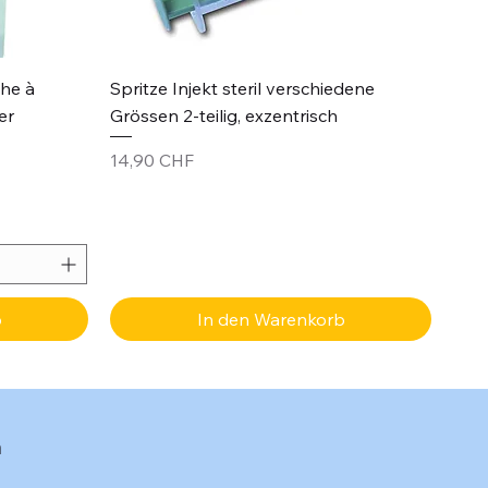
Schnellansicht
che à
Spritze Injekt steril verschiedene
er
Grössen 2-teilig, exzentrisch
Preis
14,90 CHF
b
In den Warenkorb
n