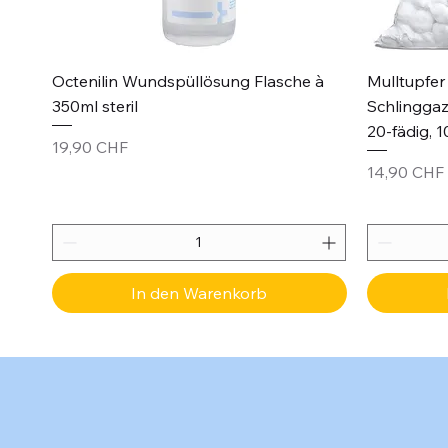
Schnellansicht
Octenilin Wundspüllösung Flasche à
Mulltupfer 
350ml steril
Schlinggaz
20-fädig, 1
Preis
19,90 CHF
Preis
14,90 CHF
In den Warenkorb