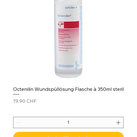
Octenilin Wundspüllösung Flasche à 350ml steril
Preis
19,90 CHF