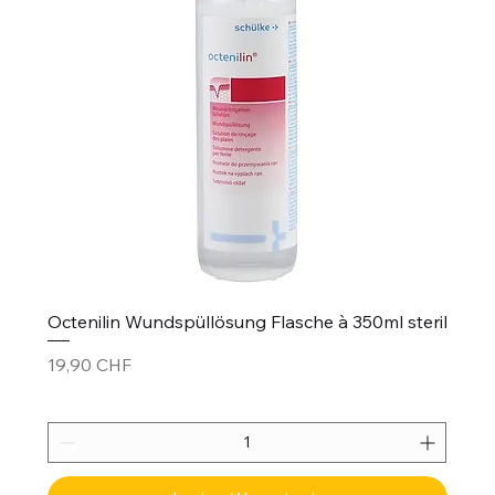
Octenilin Wundspüllösung Flasche à 350ml steril
Preis
19,90 CHF