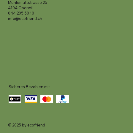
Mühlemattstrasse 25
4104 Oberwil
044 205 50 10
info@ecofriend.ch
Sicheres Bezahlen mit
© 2025 by ecofriend