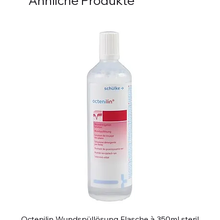
Ähnliche Produkte
Octenilin Wundspüllösung Flasche à 350ml steril