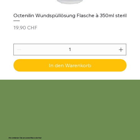
Octenilin Wundspüllösung Flasche à 350ml steril
Preis
19,90 CHF
In den Warenkorb
Abonnieren Sie unseren Newsletter