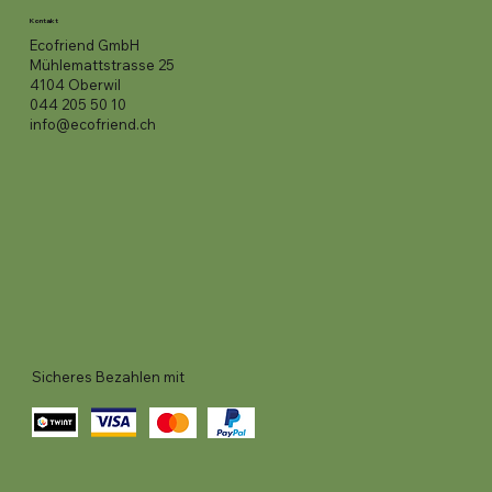
Kontakt
Ecofriend GmbH
Mühlemattstrasse 25
4104 Oberwil
044 205 50 10
info@ecofriend.ch
Sicheres Bezahlen mit