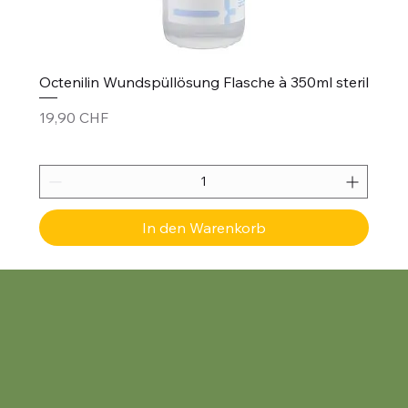
Octenilin Wundspüllösung Flasche à 350ml steril
Preis
19,90 CHF
In den Warenkorb