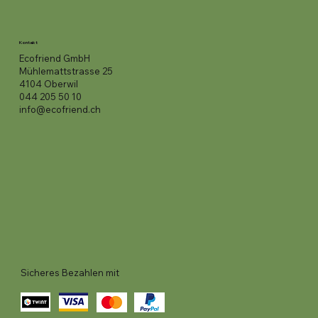
Kontakt
Ecofriend GmbH
Mühlemattstrasse 25
4104 Oberwil
044 205 50 10
info@ecofriend.ch
Sicheres Bezahlen mit