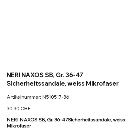
NERI NAXOS SB, Gr. 36-47
Sicherheitssandale, weiss Mikrofaser
Artikelnummer:
Artikelnummer:
N510517-36
N510517-
36
Preis
30,90 CHF
NERI NAXOS SB, Gr. 36-47Sicherheitssandale, weiss
Mikrofaser