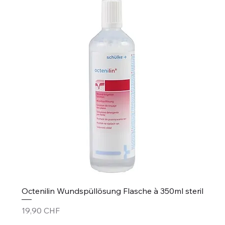
Octenilin Wundspüllösung Flasche à 350ml steril
Preis
19,90 CHF