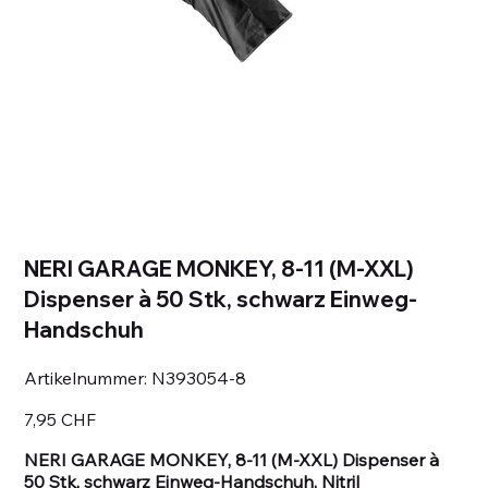
NERI GARAGE MONKEY, 8-11 (M-XXL)
Dispenser à 50 Stk, schwarz Einweg-
Handschuh
Artikelnummer:
Artikelnummer:
N393054-8
N393054-
8
Preis
7,95 CHF
NERI GARAGE MONKEY, 8-11 (M-XXL) Dispenser à
50 Stk, schwarz Einweg-Handschuh, Nitril