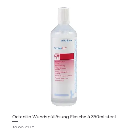
Octenilin Wundspüllösung Flasche à 350ml steril
Preis
19,90 CHF