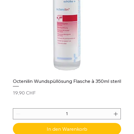
Octenilin Wundspüllösung Flasche à 350ml steril
Preis
19,90 CHF
In den Warenkorb