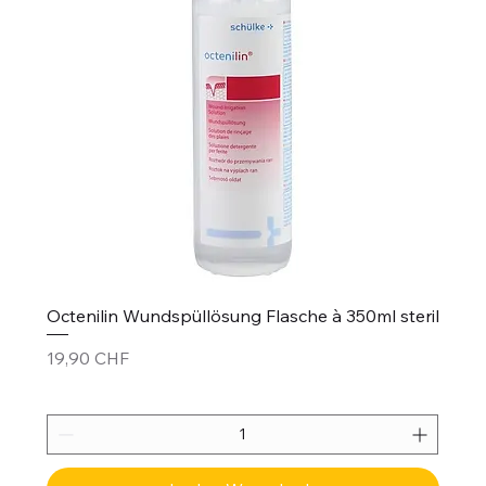
Octenilin Wundspüllösung Flasche à 350ml steril
Preis
19,90 CHF