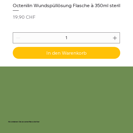
Octenilin Wundspüllösung Flasche à 350ml steril
Preis
19,90 CHF
In den Warenkorb
Abonnieren Sie unseren Newsletter