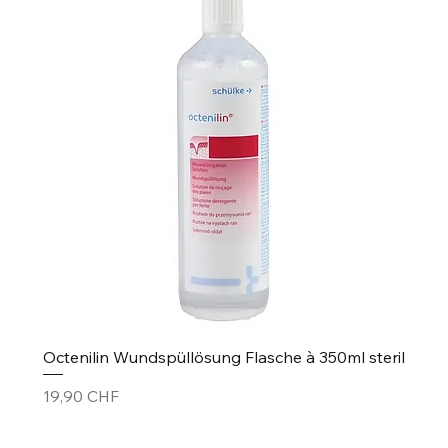
Octenilin Wundspüllösung Flasche à 350ml steril
Preis
19,90 CHF