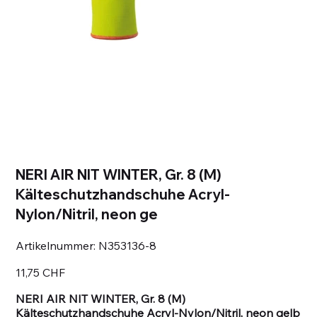
NERI AIR NIT WINTER, Gr. 8 (M)
Kälteschutzhandschuhe Acryl-
Nylon/Nitril, neon ge
Artikelnummer:
Artikelnummer:
N353136-8
N353136-
8
Preis
11,75 CHF
NERI AIR NIT WINTER, Gr. 8 (M)
Kälteschutzhandschuhe Acryl-Nylon/Nitril, neon gelb