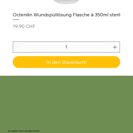
Octenilin Wundspüllösung Flasche à 350ml steril
Preis
19,90 CHF
In den Warenkorb
Abonnieren Sie unseren Newsletter