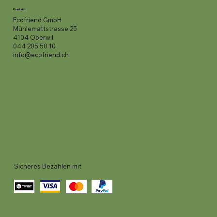
Kontakt
Ecofriend GmbH
Mühlemattstrasse 25
4104 Oberwil
044 205 50 10
info@ecofriend.ch
Sicheres Bezahlen mit