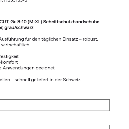
N353135-
8
CUT, Gr. 8-10 (M-XL) Schnittschutzhandschuhe
er, grau/schwarz
Ausführung für den täglichen Einsatz – robust,
wirtschaftlich.
estigkeit
ekomfort
le Anwendungen geeignet
llen – schnell geliefert in der Schweiz.