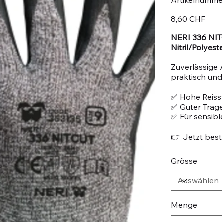
Preis
8,60 CHF
NERI 336 NIT
Nitril/Polyest
Zuverlässige 
praktisch und 
✅ Hohe Reissf
✅ Guter Trag
✅ Für sensib
👉 Jetzt beste
Grösse
Menge