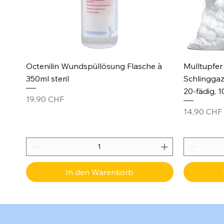
Schnellansicht
Octenilin Wundspüllösung Flasche à
Mulltupfer 
350ml steril
Schlinggaz
20-fädig, 1
Preis
19,90 CHF
Preis
14,90 CHF
In den Warenkorb