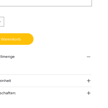
n Warenkorb
ellmenge
inheit
schaften: