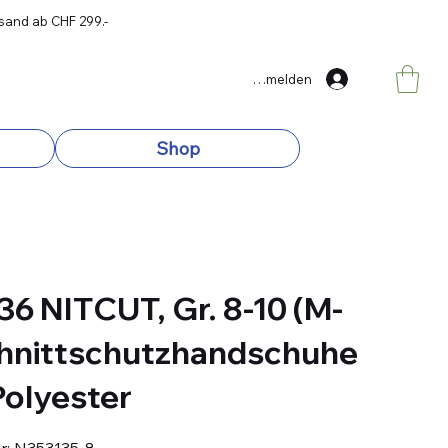
rsand ab CHF 299.-
Anmelden
Shop
36 NITCUT, Gr. 8-10 (M-
hnittschutzhandschuhe
Polyester
Artikelnummer:
r:
N353135-8