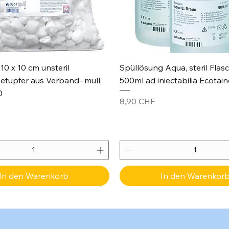
Schnellansicht
Schnellansicht
10 x 10 cm unsteril
Spüllösung Aqua, steril Flas
etupfer aus Verband- mull,
500ml ad iniectabilia Ecotain
0
Preis
8,90 CHF
In den Warenkorb
In den Warenkor