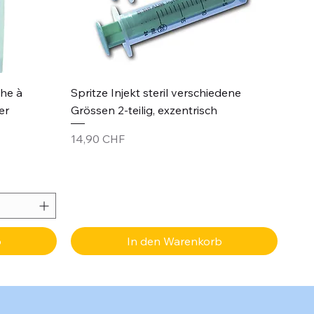
Schnellansicht
che à
Spritze Injekt steril verschiedene
er
Grössen 2-teilig, exzentrisch
Preis
14,90 CHF
b
In den Warenkorb