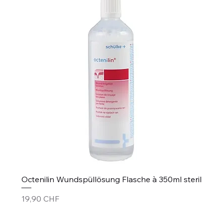
Octenilin Wundspüllösung Flasche à 350ml steril
Preis
19,90 CHF