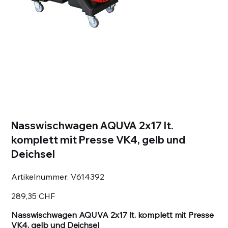
Nasswischwagen AQUVA 2x17 lt.
komplett mit Presse VK4, gelb und
Deichsel
Artikelnummer:
Artikelnummer:
V614392
V614392
Preis
289,35 CHF
Nasswischwagen AQUVA 2x17 lt. komplett mit Presse
VK4, gelb und Deichsel