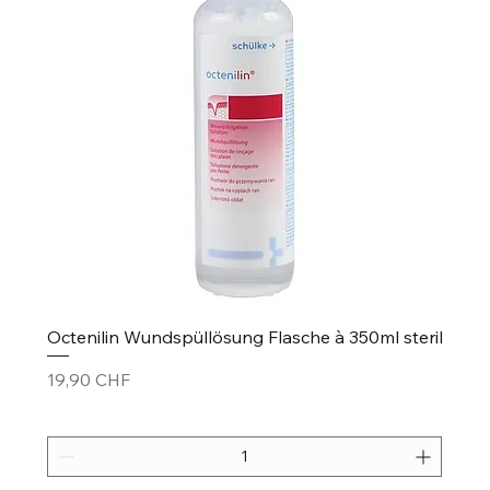
Octenilin Wundspüllösung Flasche à 350ml steril
Preis
19,90 CHF