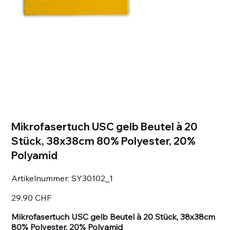
Mikrofasertuch USC gelb Beutel à 20
Stück, 38x38cm 80% Polyester, 20%
Polyamid
Artikelnummer:
Artikelnummer:
SY30102_1
SY30102_1
Preis
29,90 CHF
Mikrofasertuch USC gelb Beutel à 20 Stück, 38x38cm
80% Polyester, 20% Polyamid