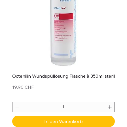
Octenilin Wundspüllösung Flasche à 350ml steril
Preis
19,90 CHF
In den Warenkorb