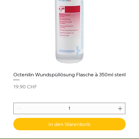
Octenilin Wundspüllösung Flasche à 350ml steril
Preis
19,90 CHF
In den Warenkorb