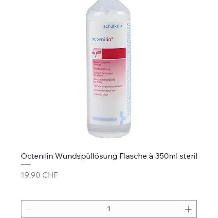
Octenilin Wundspüllösung Flasche à 350ml steril
Preis
19,90 CHF